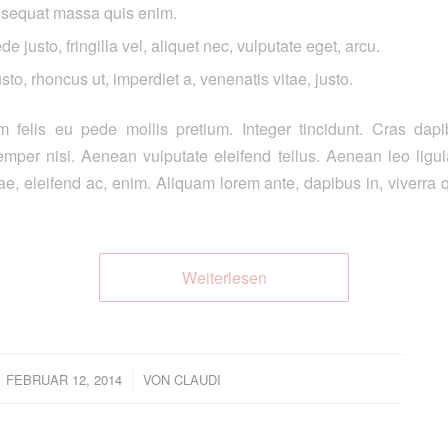
nsequat massa quis enim.
 justo, fringilla vel, aliquet nec, vulputate eget, arcu.
sto, rhoncus ut, imperdiet a, venenatis vitae, justo.
m felis eu pede mollis pretium. Integer tincidunt. Cras dap
per nisi. Aenean vulputate eleifend tellus. Aenean leo ligula,
e, eleifend ac, enim. Aliquam lorem ante, dapibus in, viverra qu
Weiterlesen
/
FEBRUAR 12, 2014
VON
CLAUDI