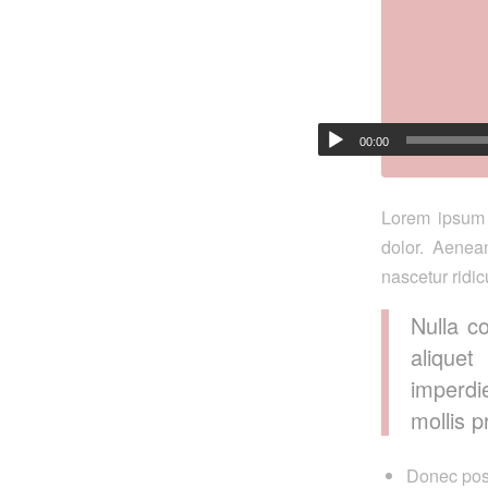
00:00
Lorem ipsum 
dolor. Aenea
nascetur ridic
Nulla c
aliquet
imperdi
mollis p
Donec posu