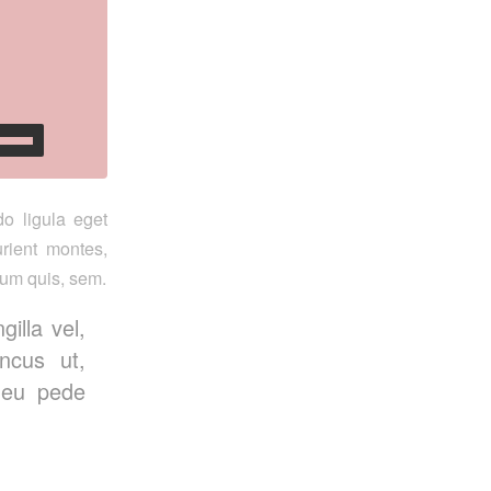
o ligula eget
rient montes,
ium quis, sem.
illa vel,
ncus ut,
s eu pede