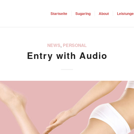
Startseite
Sugaring
About
Leistunge
NEWS
,
PERSONAL
Entry with Audio