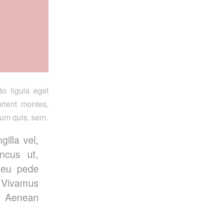
o ligula eget
rient montes,
ium quis, sem.
illa vel,
ncus ut,
s eu pede
 Vivamus
s. Aenean