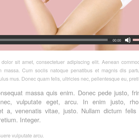
00:00
dolor sit amet, consectetuer adipiscing elit. Aenean commod
n massa. Cum sociis natoque penatibus et magnis dis partu
ulus mus. Donec quam felis, ultricies nec, pellentesque eu, pret
onsequat massa quis enim. Donec pede justo, fring
 nec, vulputate eget, arcu. In enim justo, rho
et a, venenatis vitae, justo. Nullam dictum feli
retium. Integer.
ere vulputate arcu.