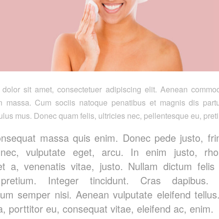
dolor sit amet, consectetuer adipiscing elit. Aenean commod
n massa. Cum sociis natoque penatibus et magnis dis partu
ulus mus. Donec quam felis, ultricies nec, pellentesque eu, pret
onsequat massa quis enim. Donec pede justo, fring
 nec, vulputate eget, arcu. In enim justo, rho
et a, venenatis vitae, justo. Nullam dictum feli
 pretium. Integer tincidunt. Cras dapibus.
um semper nisi. Aenean vulputate eleifend tellu
la, porttitor eu, consequat vitae, eleifend ac, enim.