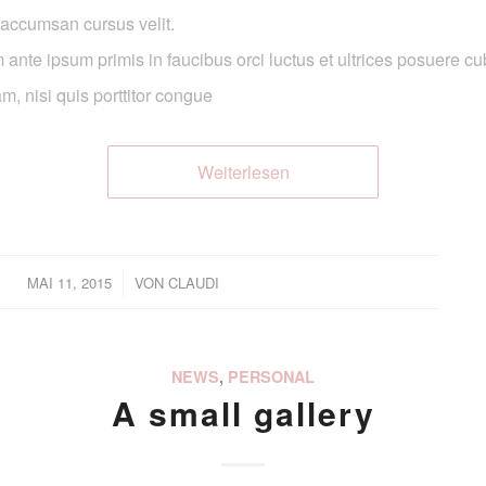
accumsan cursus velit.
 ante ipsum primis in faucibus orci luctus et ultrices posuere cu
m, nisi quis porttitor congue
Weiterlesen
/
MAI 11, 2015
VON
CLAUDI
NEWS
,
PERSONAL
A small gallery