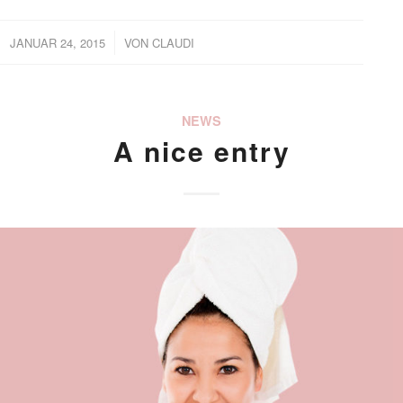
/
JANUAR 24, 2015
VON
CLAUDI
NEWS
A nice entry