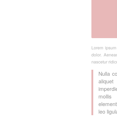
Lorem ipsum 
dolor. Aenea
nascetur ridic
Nulla c
aliquet
imperdi
mollis
element
leo ligu