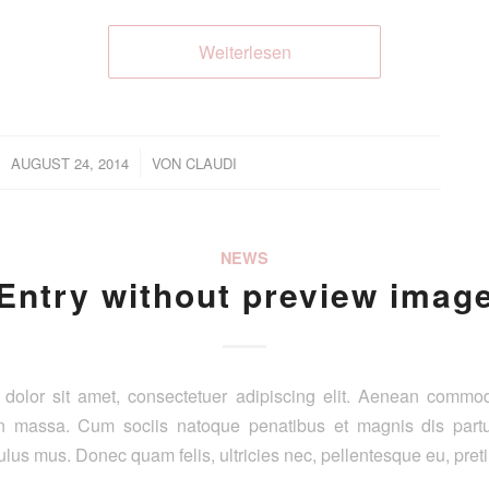
Weiterlesen
/
AUGUST 24, 2014
VON
CLAUDI
NEWS
Entry without preview imag
dolor sit amet, consectetuer adipiscing elit. Aenean commod
n massa. Cum sociis natoque penatibus et magnis dis partu
ulus mus. Donec quam felis, ultricies nec, pellentesque eu, pret