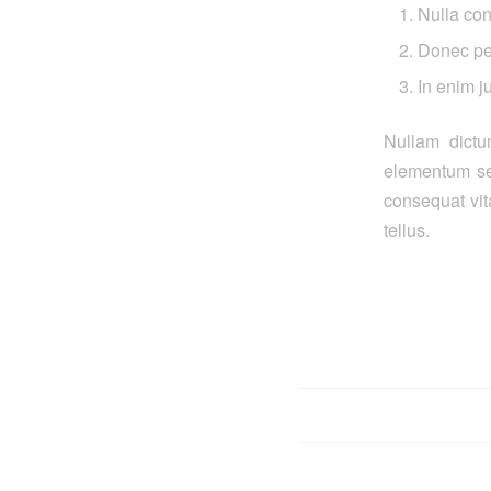
Nulla co
Donec pede
In enim ju
Nullam dictu
elementum sem
consequat vita
tellus.