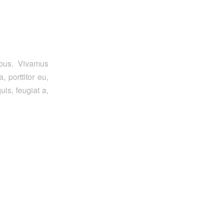
ibus. Vivamus
 porttitor eu,
is, feugiat a,