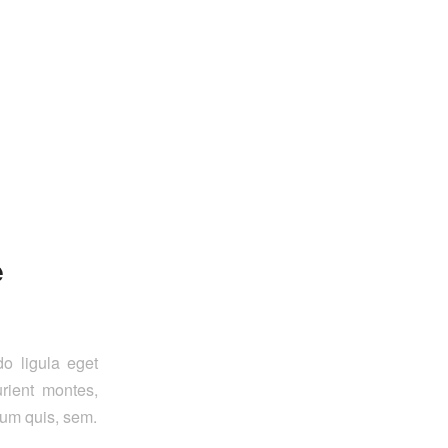
e
o ligula eget
rient montes,
ium quis, sem.