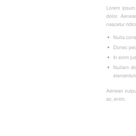
Lorem ipsum 
dolor. Aenea
nascetur ridic
Nulla con
Donec pede 
In enim jus
Nullam dic
elementum
Aenean vulputa
ac, enim.