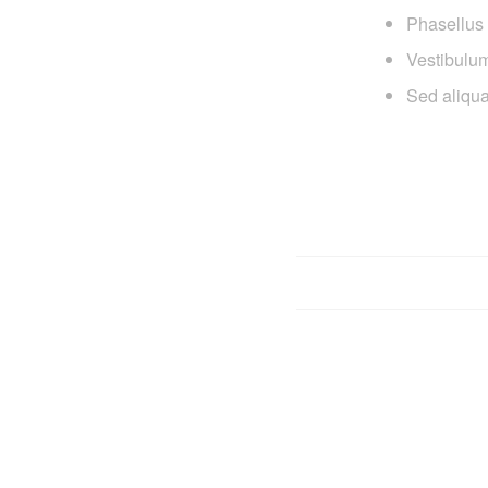
Phasellus 
Vestibulum
Sed aliqua