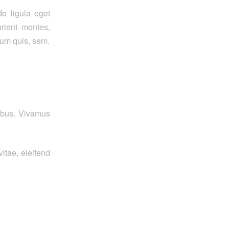
o ligula eget
rient montes,
ium quis, sem.
pibus. Vivamus
itae, eleifend