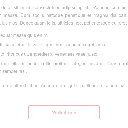
dolor sit amet, consectetuer adipiscing elit. Aenean commod
n massa. Cum sociis natoque penatibus et magnis dis partu
ulus mus. Donec quam felis, ultricies nec, pellentesque eu, pret
sequat massa quis enim.
justo, fringilla vel, aliquet nec, vulputate eget, arcu.
to, rhoncus ut, imperdiet a, venenatis vitae, justo.
tum felis eu pede mollis pretium. Integer tincidunt. Cras da
 semper nisi.
te eleifend tellus. Aenean leo ligula, porttitor eu, consequat v
Weiterlesen