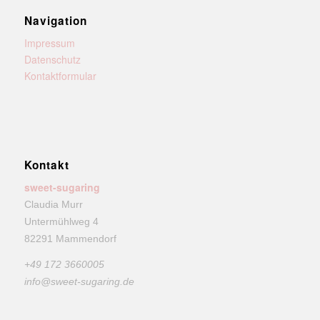
Navigation
Impressum
Datenschutz
Kontaktformular
Kontakt
sweet-sugaring
Claudia Murr
Untermühlweg 4
82291 Mammendorf
+49 172 3660005
info@sweet-sugaring.de